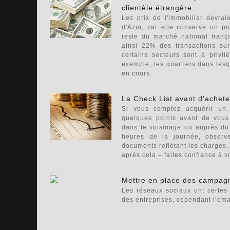
clientèle étrangère
Les prix de l'immobilier devra
d'Azur, car elle conserve un po
reste du marché national frança
ainsi 22% des transactions sur 
certains secteurs sont à privi
exemple, les quartiers dans lesqu
en cours.
La Check List avant d'achete
Si vous comptez acquérir un b
quelques points avant de vous
dans le voisinage ou auprès du s
heures de la journée, observe
documents reflétant les charges, 
après cela – faites confiance à v
Mettre en place des campagn
Les réseaux sociaux ont certes
des entreprises, cependant l’email