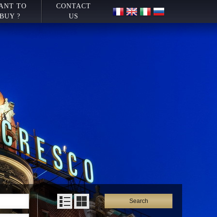
ANT TO
CONTACT
BUY ?
US
Search