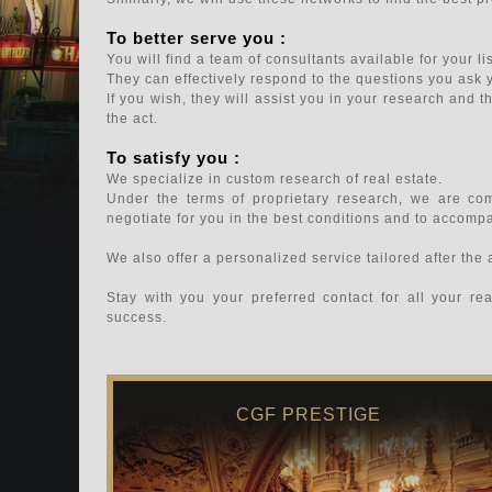
To better serve you :
You will find a team of consultants available for your l
They can effectively respond to the questions you ask yo
If you wish, they will assist you in your research and th
the act.
To satisfy you :
We specialize in custom research of real estate.
Under the terms of proprietary research, we are com
negotiate for you in the best conditions and to accompa
We also offer a personalized service tailored after the 
Stay with you your preferred contact for all your re
success.
CGF PRESTIGE