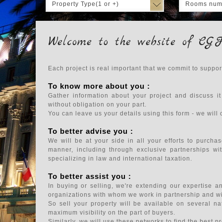
Property Type(1 or +)
Rooms num
Welcome to the website of CG
Each project is real important that we commit to suppo
To know more about you :
Gather information about your project and discuss it
without obligation on your part.
You can leave us your details using this form - we will 
To better advise you :
We will be at your side in all your efforts to purchas
manner, including through exclusive partnerships wit
specializing in law and international taxation.
To better assist you :
In buying or selling, we're extending our expertise 
organizations with whom we work in partnership and wit
So sell your property will be available on several na
maximum visibility on the part of buyers.
Similarly, we will use these networks to find the best p