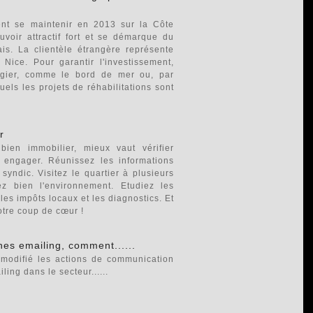
ient se maintenir en 2013 sur la Côte
uvoir attractif fort et se démarque du
is. La clientèle étrangère représente
Nice. Pour garantir l'investissement,
légier, comme le bord de mer ou, par
els les projets de réhabilitations sont
r
ien immobilier, mieux vaut vérifier
 engager. Réunissez les informations
yndic. Visitez le quartier à plusieurs
z bien l'environnement. Etudiez les
les impôts locaux et les diagnostics. Et
otre coup de cœur !
es emailing, comment......
 modifié les actions de communication
ing dans le secteur......