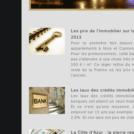
Les prix de l'immobilier sur 
2013
Pour la première fois depui
appartements à Nice et Cannes
Pour les professionnels, cette bai
pas s'attendre à une chute très 
100 € / m². Ce léger reflux du 
reste de la France où les prix
l'ancien.
Les taux des crédits immobil
Les taux des crédits immobilie
banques ont atteint un seuil his
Et ce n'est qu'une moyenne. 
emprunt sur 15 ans par exemple p
2,6%. Et ces taux ont peu de ch
La Côte d'Azur : la pierre re