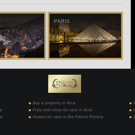
O
PARIS
Buy a property in Nice
ra
Flats and villas for sale in Nice
ra
Homes for sale in the French Riviera