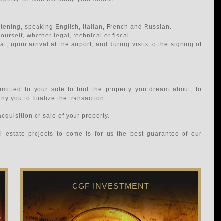
istening, speaking English, Italian, French and Russian.
urself, whether legal, technical or fiscal.
at, upon arrival at the airport, and during visits to the signing of
mitted to your side to find the property you dream about, to
ny you to finalize the transaction.
acquisition or sale of your property.
al estate projects to come is for us the best guarantee of our
CGF INVESTMENT