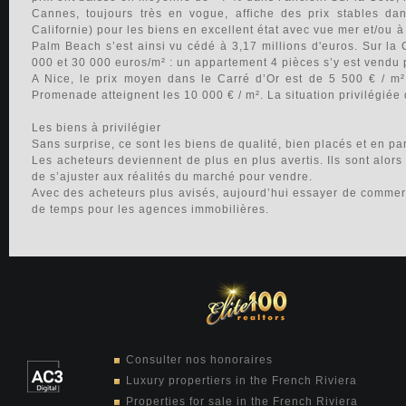
Cannes, toujours très en vogue, affiche des prix stables dan
Californie) pour les biens en excellent état avec vue mer et/ou 
Palm Beach s’est ainsi vu cédé à 3,17 millions d'euros. Sur la C
000 et 30 000 euros/m² : un appartement 4 pièces s’y est vendu p
A Nice, le prix moyen dans le Carré d’Or est de 5 500 € / m²
Promenade atteignent les 10 000 € / m². La situation privilégiée 
Les biens à privilégier
Sans surprise, ce sont les biens de qualité, bien placés et en par
Les acheteurs deviennent de plus en plus avertis. Ils sont alors
de s’ajuster aux réalités du marché pour vendre.
Avec des acheteurs plus avisés, aujourd’hui essayer de commerci
de temps pour les agences immobilières.
Consulter nos honoraires
Luxury propertiers in the French Riviera
Properties for sale in the French Riviera